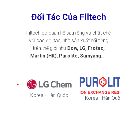
Đối Tác Của Filtech
Filtech có quan hệ sâu rộng và chặt chẽ
với các đối tác, nhà sản xuất nổi tiếng
trên thế giới như
Dow, LG, Frotec,
Martin (HK), Purolite, Samyang
…
Ch
Korea - Hàn Quốc
Korea - Hàn Quốc