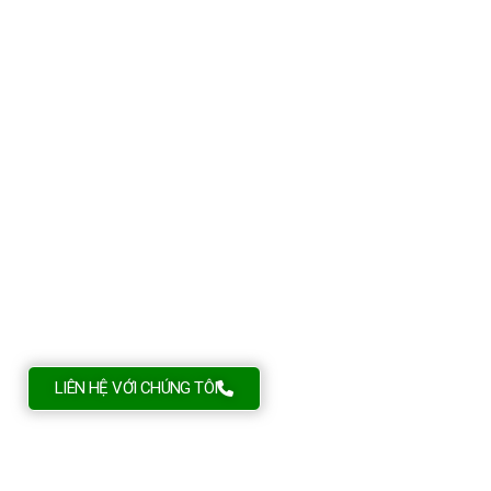
FILTECH CO.
CHUYÊN NHẬP KHẨU, CUNG CẤP VẬT TƯ - HỆ THỐNG
XỬ LÝ NƯỚC
LIÊN HỆ VỚI CHÚNG TÔI