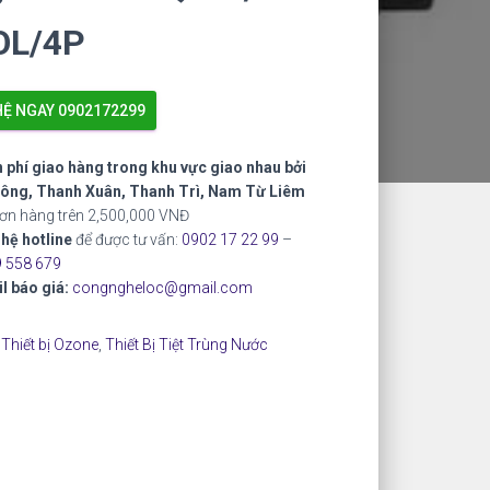
OL/4P
HỆ NGAY 0902172299
 phí giao hàng trong khu vực giao nhau bởi
ông, Thanh Xuân, Thanh Trì, Nam Từ Liêm
đơn hàng trên 2,500,000 VNĐ
 hệ hotline
để được tư vấn:
0902 17 22 99
–
 558 679
l báo giá:
congngheloc@gmail.com
:
Thiết bị Ozone
,
Thiết Bị Tiệt Trùng Nước