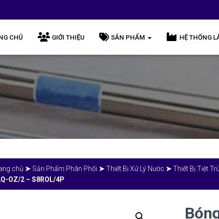
NG CHỦ
GIỚI THIỆU
SẢN PHẨM
HỆ THỐNG L
ang chủ
➤
Sản Phẩm Phân Phối
➤
Thiết Bị Xử Lý Nước
➤
Thiết Bị Tiệt T
Q-OZ/2 – S8ROL/4P
Bóng