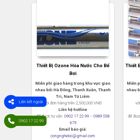
Thiết Bị Ozone Hóa Nước Cho Bể
Thiết 
Bơi
Miễn phí giao hàng trong khu vực giao
Miễn p
nhau bởi Hà Đông, Thanh Xuân, Thanh
nhau b
Trì, Nam Từ Liêm
Liên kết ngoài
với đơn hàng trên 2,500,000 VNĐ
vớ
Liên hệ hotline
để được tư vấn:
0902 17 22 99
–
0989 558
để đượ
0902 17 22 99
679
Email báo giá:
congngheloc@gmail.com