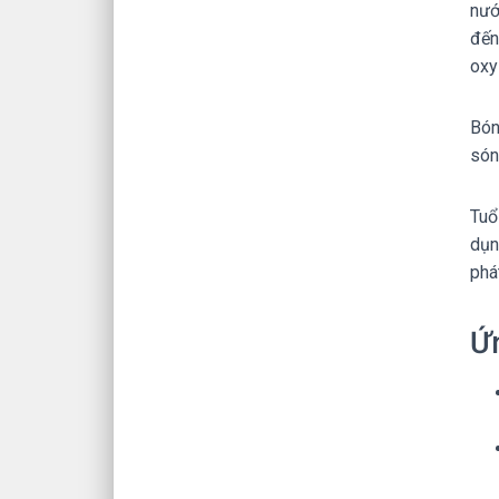
nướ
đến
oxy
Bón
són
Tuổ
dụn
phá
Ứ