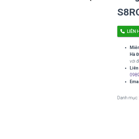
S8R
LIÊN 
Miễn
Hà Đ
với 
Liên
0989
Emai
Danh mục