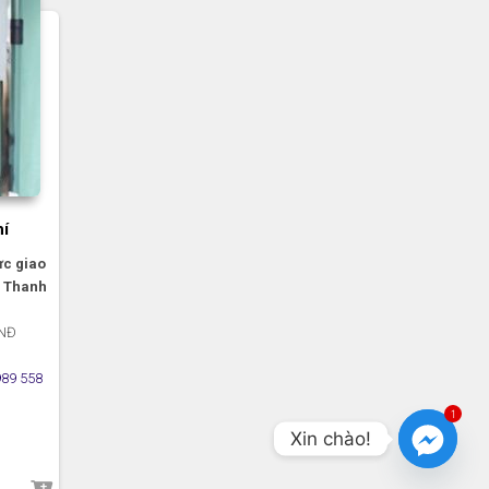
hí
ực giao
, Thanh
VNĐ
989 558
1
Xin chào!