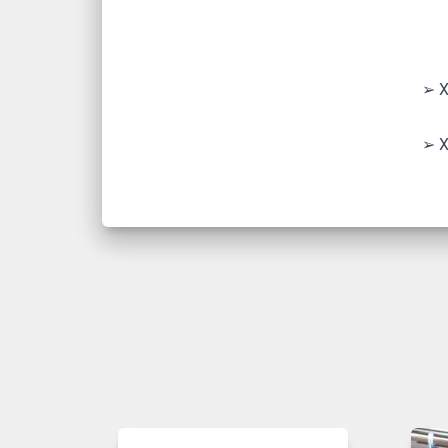
➢ X
➢ X