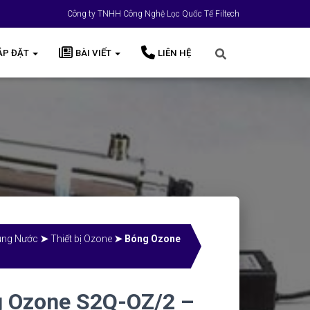
Công ty TNHH Công Nghệ Lọc Quốc Tế Filtech
ẮP ĐẶT
BÀI VIẾT
LIÊN HỆ
rùng Nước
➤
Thiết bị Ozone
➤ Bóng Ozone
 Ozone S2Q-OZ/2 –