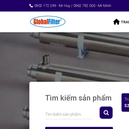
0902 172 299 - Mr Huy / 0962 792 003 - Mr Minh
TRA
Tìm kiếm sản phẩm
Tr
S2
S
Tìm kiếm sản phẩm…
e
a