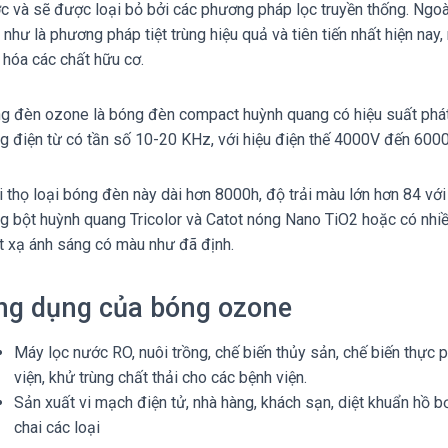
c và sẽ được loại bỏ bởi các phương pháp lọc truyền thống. Ngo
 như là phương pháp tiệt trùng hiệu quả và tiên tiến nhất hiện nay,
 hóa các chất hữu cơ.
g đèn ozone là bóng đèn compact huỳnh quang có hiệu suất phá
g điện từ có tần số 10-20 KHz, với hiệu điện thế 4000V đến 6000
i thọ loại bóng đèn này dài hơn 8000h, độ trải màu lớn hơn 84 v
g bột huỳnh quang Tricolor và Catot nóng Nano TiO2 hoặc có nhi
t xạ ánh sáng có màu như đã định.
ng dụng của bóng ozone
Máy lọc nước RO, nuôi trồng, chế biến thủy sản, chế biến thực
viện, khử trùng chất thải cho các bệnh viện.
Sản xuất vi mạch điện tử, nhà hàng, khách sạn, diệt khuẩn hồ b
chai các loại