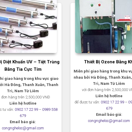
Bị Diệt Khuẩn UV – Tiệt Trùng
Thiết Bị Ozone Bằng K
Bằng Tia Cực Tím
Miễn phí giao hàng trong khu v
nhau bởi Hà Đông, Thanh Xuân
hí giao hàng trong khu vực giao
Trì, Nam Từ Liêm
ởi Hà Đông, Thanh Xuân, Thanh
với đơn hàng trên 2,500,000 
Trì, Nam Từ Liêm
Liên hệ hotline
i đơn hàng trên 2,500,000 VNĐ
để được tư vấn:
0902 17 22 99
–
0
Liên hệ hotline
679
c tư vấn:
0902 17 22 99
–
0989 558
Email báo giá:
679
congngheloc@gmail.com
Email báo giá:
congngheloc@gmail.com