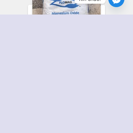
Hạt Nâng PH USA Flomag (bổ
Sung Khoáng Magie Vào Nước
Tinh Khiết)
Xuất xứ:
Mỹ
Miễn phí giao hàng trong khu vực
giao nhau bởi Hà Đông, Thanh
Xuân, Thanh Trì, Nam Từ Liêm
với đơn hàng trên 2,500,000 VNĐ