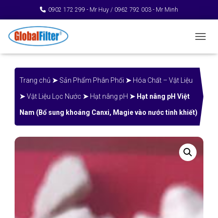
0902 172 299 - Mr Huy / 0962 792 003 - Mr Minh
TOGGL
Trang chủ
➤
Sản Phẩm Phân Phối
➤
Hóa Chất – Vật Liệu
➤
Vật Liệu Lọc Nước
➤
Hạt nâng pH
➤ Hạt nâng pH Việt
Nam (Bổ sung khoáng Canxi, Magie vào nước tinh khiết)